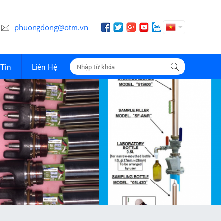
phuongdong@otm.vn
Tin
Liên Hệ