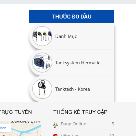
THƯỚC ĐO DẦU
Danh Mục
Tanksystem Hermatic
Tanktech - Korea
TRỰC TUYẾN
THỐNG KÊ TRUY CẬP
Đang Online :
5
Hôm Nay :
87