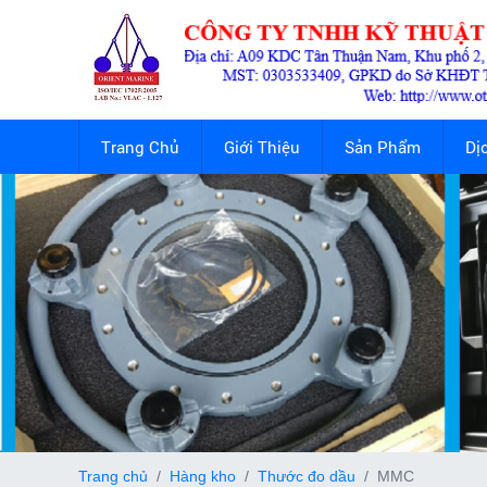
Trang Chủ
Giới Thiệu
Sản Phẩm
Dị
Trang chủ
Hàng kho
Thước đo dầu
MMC