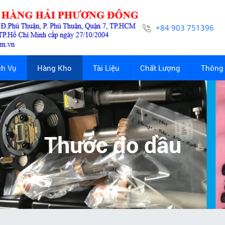
+84 903 751396
ch Vụ
Hàng Kho
Tài Liệu
Chất Lượng
Thông 
Thước đo dầu