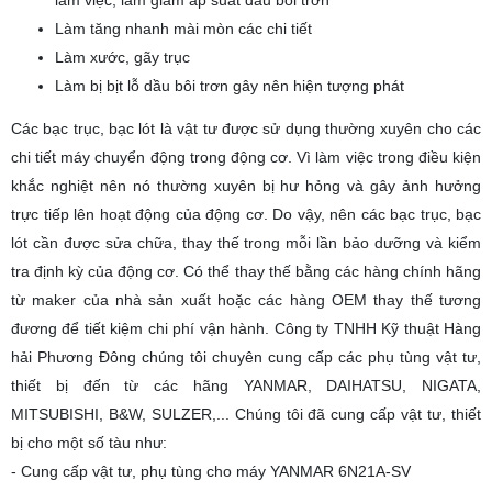
làm việc, làm giảm áp suất dầu bôi trơn
Làm tăng nhanh mài mòn các chi tiết
Làm xước, gãy trục
Làm bị bịt lỗ dầu bôi trơn gây nên hiện tượng phát
Các bạc trục, bạc lót là vật tư được sử dụng thường xuyên cho các
chi tiết máy chuyển động trong động cơ. Vì làm việc trong điều kiện
khắc nghiệt nên nó thường xuyên bị hư hỏng và gây ảnh hưởng
trực tiếp lên hoạt động của động cơ. Do vậy, nên các bạc trục, bạc
lót cần được sửa chữa, thay thế trong mỗi lần bảo dưỡng và kiểm
tra định kỳ của động cơ. Có thể thay thế bằng các hàng chính hãng
từ maker của nhà sản xuất hoặc các hàng OEM thay thế tương
đương để tiết kiệm chi phí vận hành. Công ty TNHH Kỹ thuật Hàng
hải Phương Đông chúng tôi chuyên cung cấp các phụ tùng vật tư,
thiết bị đến từ các hãng YANMAR, DAIHATSU, NIGATA,
MITSUBISHI, B&W, SULZER,... Chúng tôi đã cung cấp vật tư, thiết
bị cho một số tàu như:
- Cung cấp vật tư, phụ tùng cho máy YANMAR 6N21A-SV