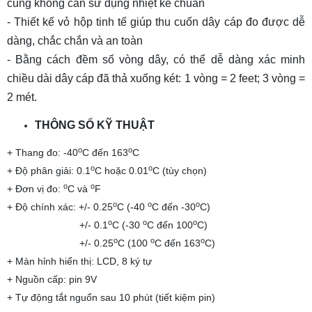
cũng không cần sử dụng nhiệt kế chuẩn
- Thiết kế vỏ hộp tinh tế giúp thu cuốn dây cáp đo được dễ
dàng, chắc chắn và an toàn
- Bằng cách đềm số vòng dây, có thể dễ dàng xác minh
chiều dài dây cáp đã thả xuống két: 1 vòng = 2 feet; 3 vòng =
2 mét.
THÔNG SỐ KỸ THUẬT
o
o
+ Thang đo: -40
C đến 163
C
o
o
+ Độ phân giải: 0.1
C hoặc 0.01
C (tùy chọn)
o
o
+ Đơn vị đo:
C và
F
o
o
o
+ Độ chính xác: +/- 0.25
C (-40
C đến -30
C)
o
o
o
+/- 0.1
C (-30
C đến 100
C)
o
o
o
+/- 0.25
C (100
C đến 163
C)
+ Màn hỉnh hiển thị: LCD, 8 ký tự
+ Nguồn cấp: pin 9V
+ Tự động tắt nguổn sau 10 phút (tiết kiệm pin)