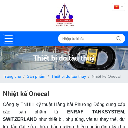
Thiết bị đo tàu thuỷ
Trang chủ
Sản phẩm
Thiết bị đo tàu thuỷ
Nhiệt kế Onecal
Nhiệt kế Onecal
Công ty TNHH Kỹ thuật Hàng hải Phương Đông cung cấp
các sản phẩm từ
ENRAF TANKSYSTEM,
SWITZERLAND
như thiết bị, phụ tùng, vật tư thay thế, dự
trữ, lắp đặt, sửa chữa, bảo dưỡng, hiệu chuẩn định kỳ cho