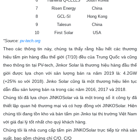
6
Hanwha Q-CELLS
South Korea
7
Risen Energy
China
8
GCL-SI
Hong Kong
9
Talesun
China
10
First Solar
USA
*Source:
pv-tech.org
Theo các thông tin này, chúng ta thấy rằng hầu hết các thương
hiệu tấm pin hàng đầu thế giới (7/10) đều của Trung Quốc và cũng
theo thông tin tại PV-tech, Jinkor Solar là thương hiệu hàng đầu thế
giới được lựa chọn với sản lượng bán ra năm 2019 là: 4.2GW
(+25% so với 2018). Jinko Solar cũng là một thương hiệu liên tục
dẫn đầu sản lượng bán ra trong các năm 2016, 2017 và 2018.
Chúng tôi đã lựa chọn JINKOSolar và là một trong số ít công ty đã
thiết lập quan hệ thương mại và có hợp đồng với JINKOSolar. Hiện
chúng tôi đang tồn kho và bán tấm pin Jinko tại thị trường Việt Nam
với giá đại lý tốt nhất cho quý khách hàng.
Chúng tôi là nhà cung cấp tấm pin JINKOSolar trực tiếp từ nhà sản
xuất, bao gồm chứng chỉ C/O, C/Q