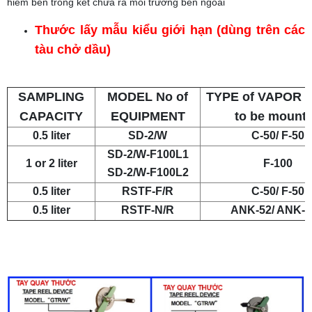
hiểm bên trong két chứa ra môi trường bên ngoài
Thước lấy mẫu kiểu giới hạn (dùng trên các
tàu chở dầu)
SAMPLING
MODEL No of
TYPE of VAPOR 
CAPACITY
EQUIPMENT
to be mount
0.5 liter
SD-2/W
C-50/ F-50
SD-2/W-F100L1
1 or 2 liter
F-100
SD-2/W-F100L2
0.5 liter
RSTF-F/R
C-50/ F-50
0.5 liter
RSTF-N/R
ANK-52/ ANK-5