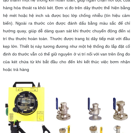
tạo thành một hệ thống kín hoàn toàn, giúp ngăn chặn hơi độc của
hàng hóa thoát ra khỏi két. Đơn vị đo trên dây thước thể hiện bằng
hệ mét hoặc hệ inch và được bọc lớp chống nhiễu (tín hiệu cảm
biến). Ngoài ra thước còn được đánh dấu bằng màu sắc để chỉ
hướng quay, giúp dễ dàng quan sát khi thước chuyển động đến vị
trí thu thước hoàn toàn. Thước được trang bị dây tiếp mát với đầu
kẹp lớn. Thiết bị này tương đương như một hệ thống đo lắp đặt cố
định do thước vẫn có thể giữ nguyên ở vị trí nối với van trên ống đo
của két chứa từ khi bắt đầu cho đến khi kết thúc việc bơm nhận
hoặc trả hàng