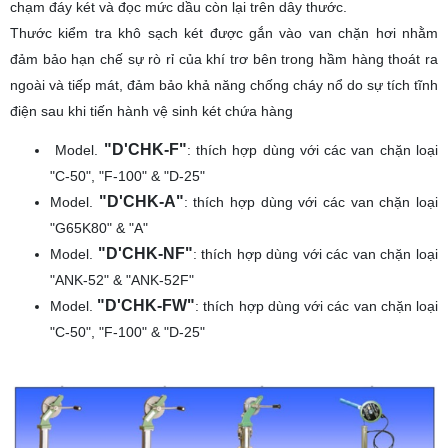
chạm đáy két và đọc mức dầu còn lại trên dây thước.
Thước kiểm tra khô sạch két được gắn vào van chặn hơi nhằm
đảm bảo hạn chế sự rò rỉ của khí trơ bên trong hầm hàng thoát ra
ngoài và tiếp mát, đảm bảo khả năng chống cháy nổ do sự tích tĩnh
điện sau khi tiến hành vệ sinh két chứa hàng
"D'CHK-F"
Model.
: thích hợp dùng với các van chặn loại
"C-50", "F-100" & "D-25"
"D'CHK-A"
Model.
: thích hợp dùng với các van chặn loại
"G65K80" & "A"
"D'CHK-NF"
Model.
: thích hợp dùng với các van chặn loại
"ANK-52" & "ANK-52F"
"D'CHK-FW"
Model.
: thích hợp dùng với các van chặn loại
"C-50", "F-100" & "D-25"