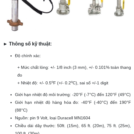
► Thông số kỹ thuật:
Độ chính xác:
+ Mức chất lỏng: +/- 1/8 inch (3 mm), +/- 0.101% toàn thang
đo
o
o
+ Nhiệt độ: +/- 0.5
F (+/- 0.2
C), sai số +/-1 digit
Giới hạn nhiệt độ môi trường: -20°F (-7°C) đến 120°F (49°C)
Giới hạn nhiệt độ hàng hóa đo: -40°F (-40°C) đến 190°F
(88°C)
Nguồn: pin 9 Volt, loại Duracell MN1604
Chiều dài dây thước: 50ft. (15m), 65 ft. (20m), 75 ft. (25m),
100 ft. (30m)