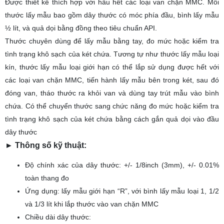
Được thiết kế thích hợp với hầu hết các loại van chặn MMC. Mỗi
thước lấy mẫu bao gồm dây thước có móc phía đầu, bình lấy mẫu
½ lít, và quả dọi bằng đồng theo tiêu chuẩn API.
Thước chuyên dùng để lấy mẫu bằng tay, đo mức hoặc kiểm tra
tình trạng khô sạch của két chứa. Tương tự như thước lấy mẫu loại
kín, thước lấy mẫu loại giới hạn có thể lắp sử dụng được hết với
các loại van chặn MMC, tiến hành lấy mẫu bên trong két, sau đó
đóng van, tháo thước ra khỏi van và dùng tay trút mẫu vào bình
chứa. Có thể chuyển thước sang chức năng đo mức hoặc kiểm tra
tình trạng khô sạch của két chứa bằng cách gắn quả dọi vào đầu
dây thước
► Thông số kỹ thuật:
Độ chính xác của dây thước: +/- 1/8inch (3mm), +/- 0.01%
toàn thang đo
Ứng dụng: lấy mẫu giới hạn “R”, với bình lấy mẫu loại 1, 1/2
và 1/3 lít khi lắp thước vào van chặn MMC
Chiều dài dây thước: