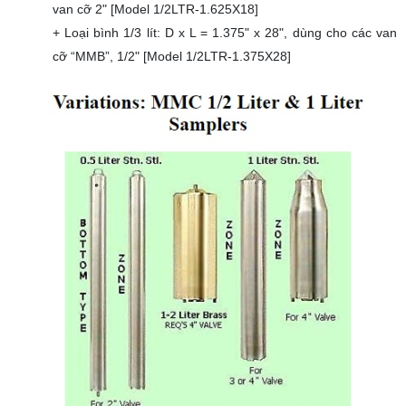
van cỡ 2" [Model 1/2LTR-1.625X18]
+ Loại bình 1/3 lít: D x L = 1.375" x 28", dùng cho các van
cỡ “MMB”, 1/2" [Model 1/2LTR-1.375X28]