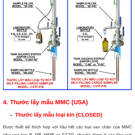
4. Thước lấy mẫu MMC (USA)
Thước lấy mẫu loại kín (CLOSED)
Được thiết kế thích hợp với hầu hết các loại van chặn của MMC
như van loại B, MB, MMB và F/C50, chuyên dùng ở các khu vực