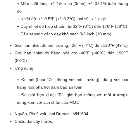
+ Mức chất lỏng: +/- 1/8 inch (3mm), +/- 0.01% toàn thang
đo
o
o
+ Nhiệt độ: +/- 0.5
F (+/- 0.2
C), sai số +/-1 digit
o
o
o
o
+ Dãy nhiệt độ hiệu chuẩn: từ 32
F (0
C) đến 176
F (88
C)
+ Đầu sensor: cách đáy khô sạch 3/8 inch (10 mm)
o
o
o
o
Giới hạn nhiệt độ môi trường: -20
F (-7
C) đến 120
F (49
C)
o
o
o
Giới hạn nhiệt độ hàng hóa đo: -40
F (-40
C) đến 190
F
o
(88
C)
Ứng dụng:
+ Đo hở (Loại “O”- thông với môi trường): dùng với loại
hàng hóa pha hơi đảm bào an toàn
+ Đo giới hạn (Loại “R”- giới hạn thông với môi trường):
dung kèm với van chặn của MMC
Nguồn; Pin 9 volt, loại Duracell MN1604
Chiều dài dây thước: