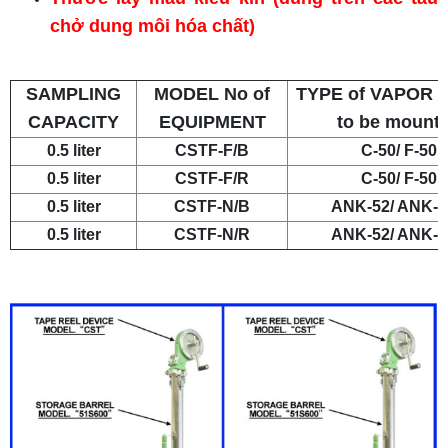
chở dung môi hóa chất)
SAMPLING
MODEL No of
TYPE of VAPOR 
CAPACITY
EQUIPMENT
to be mount
0.5 liter
CSTF-F/B
C-50/ F-50
0.5 liter
CSTF-F/R
C-50/ F-50
0.5 liter
CSTF-N/B
ANK-52/ ANK-5
0.5 liter
CSTF-N/R
ANK-52/ ANK-5