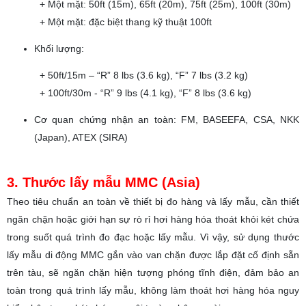
+ Một mặt: 50ft (15m), 65ft (20m), 75ft (25m), 100ft (30m)
+ Một mặt: đặc biệt thang kỹ thuật 100ft
Khối lượng:
+ 50ft/15m – “R” 8 lbs (3.6 kg), “F” 7 lbs (3.2 kg)
+ 100ft/30m - “R” 9 lbs (4.1 kg), “F” 8 lbs (3.6 kg)
Cơ quan chứng nhận an toàn: FM, BASEEFA, CSA, NKK
(Japan), ATEX (SIRA)
3. Thước lấy mẫu MMC (Asia)
Theo tiêu chuẩn an toàn về thiết bị đo hàng và lấy mẫu, cần thiết
ngăn chặn hoặc giới hạn sự rò rỉ hơi hàng hóa thoát khỏi két chứa
trong suốt quá trình đo đạc hoặc lấy mẫu. Vì vậy, sử dụng thước
lấy mẫu di động MMC gắn vào van chặn được lắp đặt cố định sẵn
trên tàu, sẽ ngăn chặn hiện tượng phóng tĩnh điện, đảm bảo an
toàn trong quá trình lấy mẫu, không làm thoát hơi hàng hóa nguy