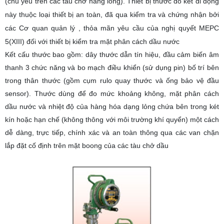
(chủ yếu trên các tàu chở hàng lỏng). Thiết bị thước đo két di động
này thuộc loại thiết bị an toàn, đã qua kiểm tra và chứng nhận bởi
các Cơ quan quản lý , thỏa mãn yêu cầu của nghị quyết MEPC
5(XIII) đối với thiết bị kiểm tra mặt phân cách dầu nước
Kết cấu thước bao gồm: dây thước dẫn tín hiệu, đầu cảm biến âm
thanh 3 chức năng và bo mạch điều khiển (sử dụng pin) bố trí bên
trong thân thước (gồm cụm rulo quay thước và ống bảo vệ đầu
sensor). Thước dùng để đo mức khoảng không, mặt phân cách
dầu nước và nhiệt độ của hàng hóa dạng lỏng chứa bên trong két
kín hoặc hạn chế (không thông với môi trường khí quyển) một cách
dễ dàng, trực tiếp, chính xác và an toàn thông qua các van chặn
lắp đặt cố định trên mặt boong của các tàu chở dầu