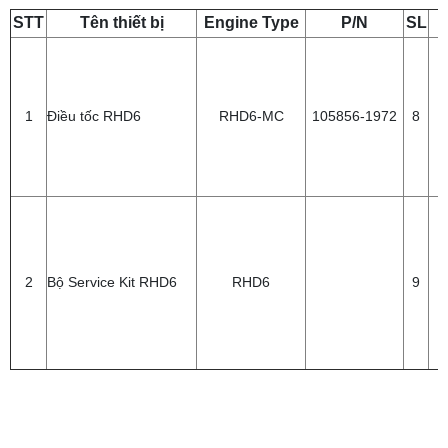
STT
Tên thiết bị
Engine Type
P/N
SL
1
Điều tốc RHD6
RHD6-MC
105856-1972
8
2
Bộ Service Kit RHD6
RHD6
9